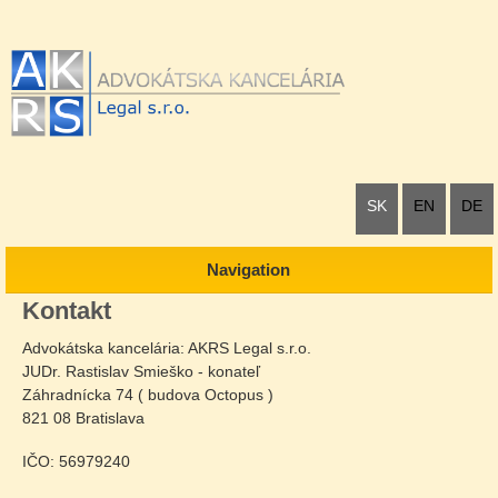
SK
EN
DE
Navigation
Kontakt
Advokátska kancelária: AKRS Legal s.r.o.
JUDr. Rastislav Smieško - konateľ
Záhradnícka 74 ( budova Octopus )
821 08 Bratislava
IČO: 56979240