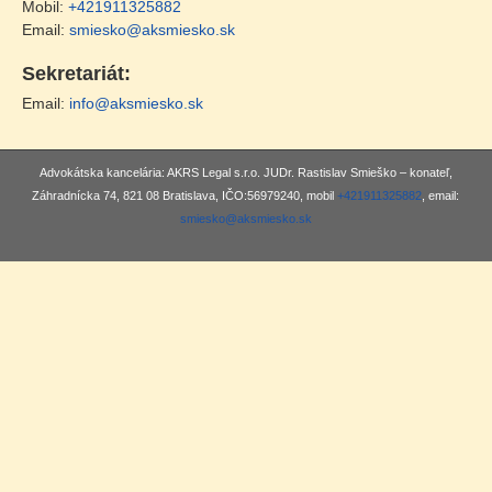
Mobil:
+421911325882
Email:
smiesko@aksmiesko.sk
Sekretariát:
Email:
info@aksmiesko.sk
Advokátska kancelária: AKRS Legal s.r.o. JUDr. Rastislav Smieško – konateľ,
Záhradnícka 74, 821 08 Bratislava, IČO:56979240, mobil
+421911325882
, email:
smiesko@aksmiesko.sk