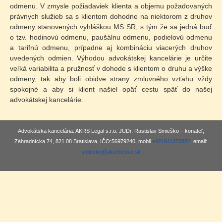
odmenu. V zmysle požiadaviek klienta a objemu požadovaných
právnych služieb sa s klientom dohodne na niektorom z druhov
odmeny stanovených vyhláškou MS SR, s tým že sa jedná buď
o tzv. hodinovú odmenu, paušálnu odmenu, podielovú odmenu
a tarifnú odmenu, prípadne aj kombináciu viacerých druhov
uvedených odmien. Výhodou advokátskej kancelárie je určite
veľká variabilita a pružnosť v dohode s klientom o druhu a výške
odmeny, tak aby boli obidve strany zmluvného vzťahu vždy
spokojné a aby si klient našiel opäť cestu späť do našej
advokátskej kancelárie.
Advokátska kancelária: AKRS Legal s.r.o. JUDr. Rastislav Smieško – konateľ,
Záhradnícka 74, 821 08 Bratislava, IČO:56979240, mobil
+421911325882
, email:
smiesko@aksmiesko.sk