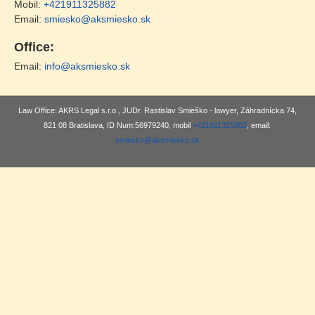
Mobil:
+421911325882
Email:
smiesko@aksmiesko.sk
Office:
Email:
info@aksmiesko.sk
Law Office: AKRS Legal s.r.o., JUDr. Rastislav Smieško - lawyer, Záhradnícka 74,
821 08 Bratislava, ID Num:56979240, mobil
+421911325882
, email:
smiesko@aksmiesko.sk