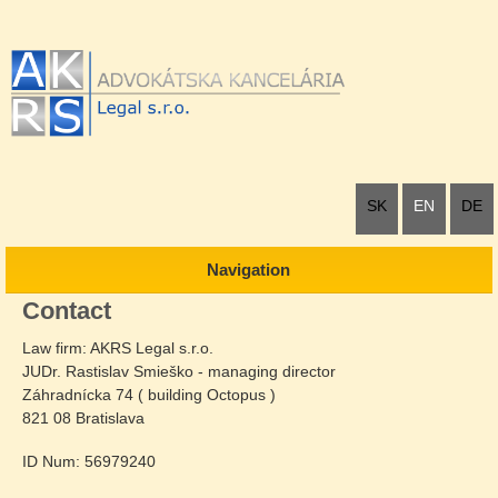
SK
EN
DE
Navigation
Contact
Law firm: AKRS Legal s.r.o.
JUDr. Rastislav Smieško - managing director
Záhradnícka 74 ( building Octopus )
821 08 Bratislava
ID Num: 56979240